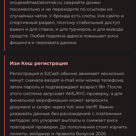
onx.predmestietomsk.ru; сверяйте домен
посимвольно и не переходите по ссылкам из
случайных чатов. У бренда есть слоты, live casino и
спортивный раздел, поэтому стабильный доступ
важен и для ставок, и для турниров, и для вывода
средств. Любая подмена адреса повышает риск
фишинга и перехвата данных.
Изи Кеш регистрация
Регистрация в EzCash обычно занимает несколько
минут: сначала вводят e-mail или номер телефона,
затем пароль и подтверждают возраст 18+. После
этого система запускает AML/KYC-проверку, а для
финальной верификации может запросить
документ и селфи через Yoti или Veriff. Важно
указывать данные без расхождений с платёжным
методом: это ускоряет выплаты и снижает риск
повторной проверки. До пополнения стоит изучить
лимиты, вейджер и правила бонусов 2026.