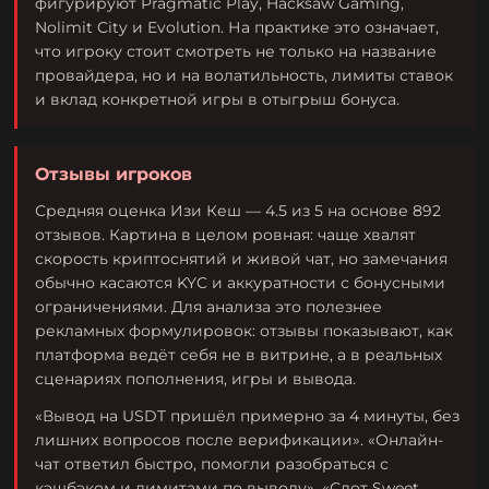
фигурируют Pragmatic Play, Hacksaw Gaming,
Nolimit City и Evolution. На практике это означает,
что игроку стоит смотреть не только на название
провайдера, но и на волатильность, лимиты ставок
и вклад конкретной игры в отыгрыш бонуса.
Отзывы игроков
Средняя оценка Изи Кеш — 4.5 из 5 на основе 892
отзывов. Картина в целом ровная: чаще хвалят
скорость криптоснятий и живой чат, но замечания
обычно касаются KYC и аккуратности с бонусными
ограничениями. Для анализа это полезнее
рекламных формулировок: отзывы показывают, как
платформа ведёт себя не в витрине, а в реальных
сценариях пополнения, игры и вывода.
«Вывод на USDT пришёл примерно за 4 минуты, без
лишних вопросов после верификации». «Онлайн-
чат ответил быстро, помогли разобраться с
кэшбэком и лимитами по выводу». «Слот Sweet