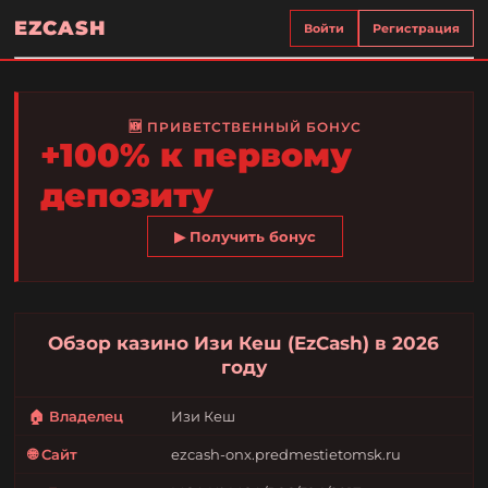
EZCASH
Войти
Регистрация
🆕 ПРИВЕТСТВЕННЫЙ БОНУС
+100% к первому
депозиту
▶ Получить бонус
Обзор казино Изи Кеш (EzCash) в 2026
году
🏠 Владелец
Изи Кеш
🌐 Сайт
ezcash-onx.predmestietomsk.ru