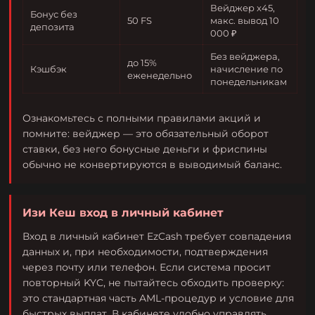
Вейджер x45,
Бонус без
50 FS
макс. вывод 10
депозита
000 ₽
Без вейджера,
до 15%
Кэшбэк
начисление по
еженедельно
понедельникам
Ознакомьтесь с полными правилами акций и
помните: вейджер — это обязательный оборот
ставки, без него бонусные деньги и фриспины
обычно не конвертируются в выводимый баланс.
Изи Кеш вход в личный кабинет
Вход в личный кабинет EzCash требует совпадения
данных и, при необходимости, подтверждения
через почту или телефон. Если система просит
повторный KYC, не пытайтесь обходить проверку:
это стандартная часть AML-процедур и условие для
быстрых выплат. В кабинете удобно управлять