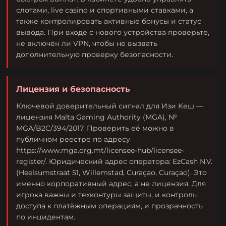
слотами, live casino и спортивными ставками, а
также контролировать активные бонусы и статус
вывода. При входе с нового устройства проверьте,
не включён ли VPN, чтобы не вызвать
дополнительную проверку безопасности.
Лицензия и безопасность
Ключевой доверительный сигнал для Изи Кеш —
лицензия Malta Gaming Authority (MGA), №
MGA/B2C/394/2017. Проверить её можно в
публичном реестре по адресу
https://www.mga.org.mt/licensee-hub/licensee-
register/
. Юридический адрес оператора: EzCash N.V.
(Heelsumstraat 51, Willemstad, Curaçao, Curaçao). Это
именно корпоративный адрес, а не лицензия. Для
игрока важны и техконтуры защиты, и контроль
доступа к платёжным операциям, и прозрачность
по инцидентам.