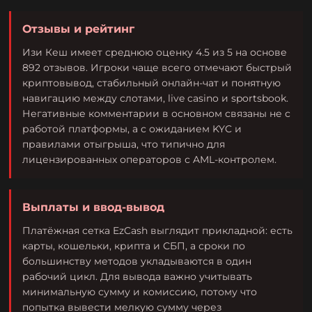
Отзывы и рейтинг
Изи Кеш имеет среднюю оценку 4.5 из 5 на основе
892 отзывов. Игроки чаще всего отмечают быстрый
криптовывод, стабильный онлайн-чат и понятную
навигацию между слотами, live casino и sportsbook.
Негативные комментарии в основном связаны не с
работой платформы, а с ожиданием KYC и
правилами отыгрыша, что типично для
лицензированных операторов с AML-контролем.
Выплаты и ввод-вывод
Платёжная сетка EzCash выглядит прикладной: есть
карты, кошельки, крипта и СБП, а сроки по
большинству методов укладываются в один
рабочий цикл. Для вывода важно учитывать
минимальную сумму и комиссию, потому что
попытка вывести мелкую сумму через