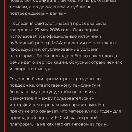
позволяет оценивать Изи Кеш не по рекламным
тезисам, а по документам и публично
подтверждаемым данным.
Последняя фактологическая проверка была
завершена 27 мая 2026 года. Для сверки
использовались официальные источники,
публичный реестр MGA, сведения по платёжным
процедурам и опубликованные условия
платформы. Такой подход особенно важен, когда
речь идёт о верификации, бонусных ограничениях
и скорости вывода.
Отдельно были просмотрены разделы по
поддержке, ответственному гемблингу и
безопасному доступу, чтобы исключить
разночтения между пользовательским
интерфейсом и реальными правилами. На
практике это означает, что материал пригоден для
прикладной оценки EzCash как игровой
платформы, а не как маркетинговой витрины.