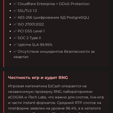
✅ Cloudflare Enterprise + DDoS Protection
✅ SSL/TLS 1.3
✅ AES-256 (шифрование БД PostgreSQL)
✅ ISO 27001:2022
✅ PCI DSS Level 1
✅ SOC 2 Type II
✅ Uptime SLA 99.95%
✅ Отсутствие инцидентов безопасности за
квартал
Честность игр и аудит RNG
Игровая математика EzCash опирается на
независимую проверку RNG лабораториями
eCOGRA и iTech Labs, что важно для слотов, live-игр
и части instant-форматов. Средний RTP слотов на
платформе заявлен на уровне 96.4%, а в каталоге