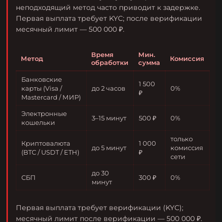
неподходящий метод часто приводит к задержке.
Первая выплата требует KYC; после верификации
месячный лимит — 500 000 ₽.
Время
Мин.
Метод
Комиссия
обработки
сумма
Банковские
1 500
карты (Visa /
до 2 часов
0%
₽
Mastercard / МИР)
Электронные
3–15 минут
500 ₽
0%
кошельки
только
Криптовалюта
1 000
до 5 минут
комиссия
(BTC / USDT / ETH)
₽
сети
до 30
СБП
300 ₽
0%
минут
Первая выплата требует верификации (KYC);
месячный лимит после верификации — 500 000 ₽.