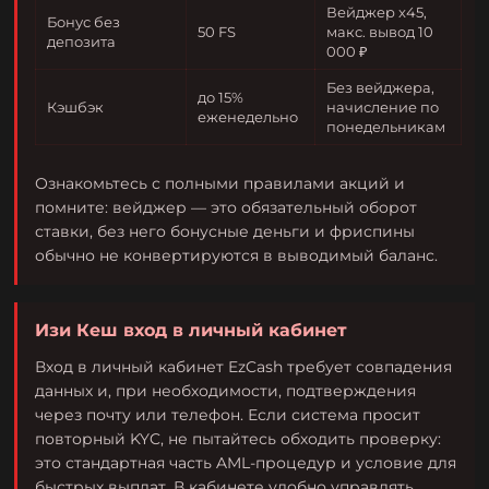
Вейджер x45,
Бонус без
50 FS
макс. вывод 10
депозита
000 ₽
Без вейджера,
до 15%
Кэшбэк
начисление по
еженедельно
понедельникам
Ознакомьтесь с полными правилами акций и
помните: вейджер — это обязательный оборот
ставки, без него бонусные деньги и фриспины
обычно не конвертируются в выводимый баланс.
Изи Кеш вход в личный кабинет
Вход в личный кабинет EzCash требует совпадения
данных и, при необходимости, подтверждения
через почту или телефон. Если система просит
повторный KYC, не пытайтесь обходить проверку:
это стандартная часть AML-процедур и условие для
быстрых выплат. В кабинете удобно управлять