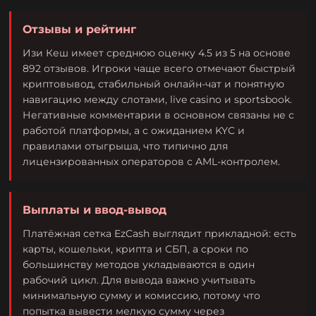
Отзывы и рейтинг
Изи Кеш имеет среднюю оценку 4.5 из 5 на основе
892 отзывов. Игроки чаще всего отмечают быстрый
криптовывод, стабильный онлайн-чат и понятную
навигацию между слотами, live casino и sportsbook.
Негативные комментарии в основном связаны не с
работой платформы, а с ожиданием KYC и
правилами отыгрыша, что типично для
лицензированных операторов с AML-контролем.
Выплаты и ввод-вывод
Платёжная сетка EzCash выглядит прикладной: есть
карты, кошельки, крипта и СБП, а сроки по
большинству методов укладываются в один
рабочий цикл. Для вывода важно учитывать
минимальную сумму и комиссию, потому что
попытка вывести мелкую сумму через