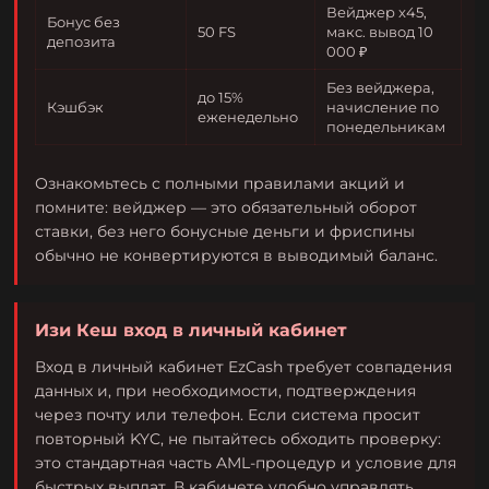
Вейджер x45,
Бонус без
50 FS
макс. вывод 10
депозита
000 ₽
Без вейджера,
до 15%
Кэшбэк
начисление по
еженедельно
понедельникам
Ознакомьтесь с полными правилами акций и
помните: вейджер — это обязательный оборот
ставки, без него бонусные деньги и фриспины
обычно не конвертируются в выводимый баланс.
Изи Кеш вход в личный кабинет
Вход в личный кабинет EzCash требует совпадения
данных и, при необходимости, подтверждения
через почту или телефон. Если система просит
повторный KYC, не пытайтесь обходить проверку:
это стандартная часть AML-процедур и условие для
быстрых выплат. В кабинете удобно управлять