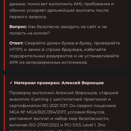
данные, помогает выполнить AML-требования и
обычно ускоряет дальнейшие выплаты после
первого запроса.
Вопрос:
Как безопасно заходить на сайт и не
попасть на копию?
Ответ:
Сверяйте домен буква-в-букву, проверяйте
HTTPS и замок в строке браузера, избегайте
подозрительных редиректов и не устанавливайте
APK из непроверенных источников.
✓ Материал проверен: Алексей Воронцов
Проверку выполнил Алексей Воронцов, старший
аналитик iGaming с шестилетней практикой и
сертификатом RG-2021-1137. Он сверил лицензию
MGA № MGA/B2C/394/2017, условия бонусов,
регламент выплат и набор мер безопасности,
включая ISO 27001:2022 и PCI DSS Level 1. Это