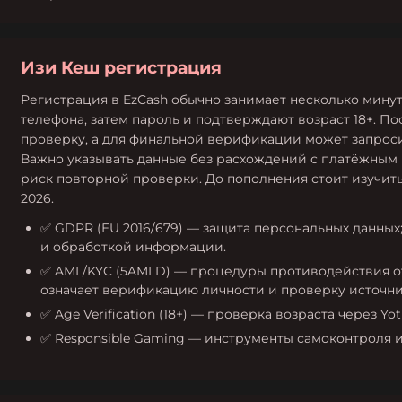
Изи Кеш регистрация
Регистрация в EzCash обычно занимает несколько минут:
телефона, затем пароль и подтверждают возраст 18+. По
проверку, а для финальной верификации может запросить
Важно указывать данные без расхождений с платёжным 
риск повторной проверки. До пополнения стоит изучит
2026.
✅ GDPR (EU 2016/679) — защита персональных данных;
и обработкой информации.
✅ AML/KYC (5AMLD) — процедуры противодействия от
означает верификацию личности и проверку источни
✅ Age Verification (18+) — проверка возраста через Yoti,
✅ Responsible Gaming — инструменты самоконтроля 