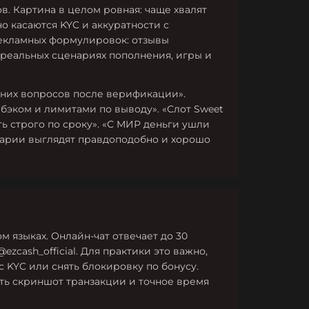
ов. Картина в целом ровная: чаще хвалят
о касаются KYC и аккуратности с
рекламных формулировок: отзывы
в реальных сценариях пополнения, игры и
шних вопросов после верификации».
шбэком и лимитами по выводу». «Слот Sweet
ь строго по сроку». «С МИР деньги ушли
нтарии выглядят правдоподобно и хорошо
м языках. Онлайн-чат отвечает до 30
@ezcash_official. Для практики это важно,
с KYC или снять блокировку по бонусу.
ать скриншот транзакции и точное время