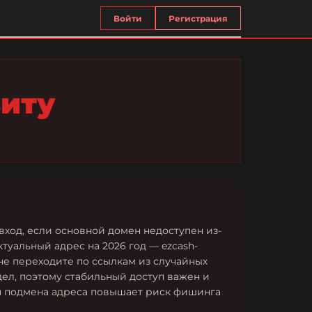
Войти
Регистрация
зиту
вход, если основной домен недоступен из-
туальный адрес на 2026 год — ezcash-
 не переходите по ссылкам из случайных
здел, поэтому стабильный доступ важен и
бая подмена адреса повышает риск фишинга