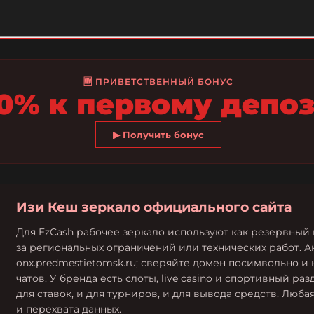
🆕 ПРИВЕТСТВЕННЫЙ БОНУС
0% к первому депо
▶ Получить бонус
Изи Кеш зеркало официального сайта
Для EzCash рабочее зеркало используют как резервный 
за региональных ограничений или технических работ. Ак
onx.predmestietomsk.ru; сверяйте домен посимвольно и
чатов. У бренда есть слоты, live casino и спортивный ра
для ставок, и для турниров, и для вывода средств. Лю
и перехвата данных.