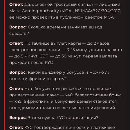
Ответ:
Да, основной трастовый сигнал — лицензия
Malta Gaming Authority (MGA), № MGA/B2C/394/2017;
её можно проверить в публичном реестре MGA.
Вопрос:
Сколько времени занимает вывод
средств?
Ответ:
По таблице выплат: карты — до 2 часов,
электронные кошельки — 3–15 минут, криптовалюта
— до 5 минут, СБП — до 30 минут; первая выплата
проходит после KYC.
Вопрос:
Какой вейджер у бонусов и можно ли
вывести фриспины сразу?
Ответ:
Нет, бонусы отыгрываются по правилам:
приветственный пакет — x40, бездепозитный бонус
— x45, а фриспины и бонусные деньги становятся
выводимыми только после выполнения условий.
Вопрос:
Зачем нужна KYC-верификация?
Ответ:
KYC подтверждает личность и платёжные