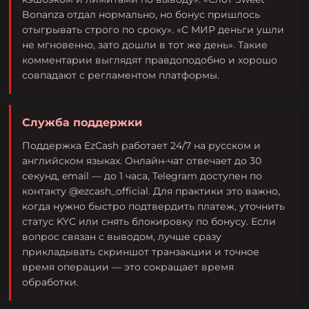
Bonanza отдал нормально, но бонус пришлось
отыгрывать строго по сроку». «С МИР деньги ушли
не мгновенно, зато дошли в тот же день». Такие
комментарии выглядят правдоподобно и хорошо
совпадают с регламентом платформы.
Служба поддержки
Поддержка EzCash работает 24/7 на русском и
английском языках. Онлайн-чат отвечает до 30
секунд, email — до 1 часа, Telegram доступен по
контакту @ezcash_official. Для практики это важно,
когда нужно быстро подтвердить платеж, уточнить
статус KYC или снять блокировку по бонусу. Если
вопрос связан с выводом, лучше сразу
прикладывать скриншот транзакции и точное
время операции — это сокращает время
обработки.