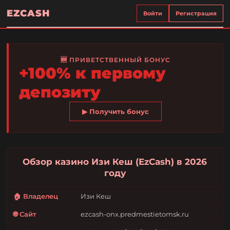
EZCASH
Войти
Регистрация
🆕 ПРИВЕТСТВЕННЫЙ БОНУС
+100% к первому
депозиту
▶ Получить бонус
Обзор казино Изи Кеш (EzCash) в 2026
году
🏠 Владелец
Изи Кеш
🌐 Сайт
ezcash-onx.predmestietomsk.ru