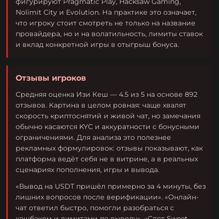
фигурируют Pragmatic Play, Hacksaw Gaming,
Nolimit City и Evolution. На практике это означает,
что игроку стоит смотреть не только на название
провайдера, но и на волатильность, лимиты ставок
и вклад конкретной игры в отыгрыш бонуса.
Отзывы игроков
Средняя оценка Изи Кеш — 4.5 из 5 на основе 892
отзывов. Картина в целом ровная: чаще хвалят
скорость криптоснятий и живой чат, но замечания
обычно касаются KYC и аккуратности с бонусными
ограничениями. Для анализа это полезнее
рекламных формулировок: отзывы показывают, как
платформа ведёт себя не в витрине, а в реальных
сценариях пополнения, игры и вывода.
«Вывод на USDT пришёл примерно за 4 минуты, без
лишних вопросов после верификации». «Онлайн-
чат ответил быстро, помогли разобраться с
кэшбэком и лимитами по выводу». «Слот Sweet