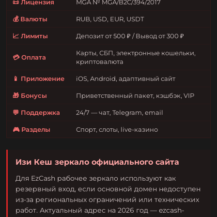
📜 Лицензия
MGA № MGA/B2C/394/2017
💰 Валюты
RUB, USD, EUR, USDT
📈 Лимиты
Депозит от 500 ₽ / Вывод от 300 ₽
Карты, СБП, электронные кошельки,
💳 Оплата
криптовалюта
📱 Приложение
iOS, Android, адаптивный сайт
🎁 Бонусы
Приветственный пакет, кэшбэк, VIP
💬 Поддержка
24/7 — чат, Telegram, email
🎮 Разделы
Спорт, слоты, live-казино
Изи Кеш зеркало официального сайта
Для EzCash рабочее зеркало используют как
резервный вход, если основной домен недоступен
из-за региональных ограничений или технических
работ. Актуальный адрес на 2026 год — ezcash-