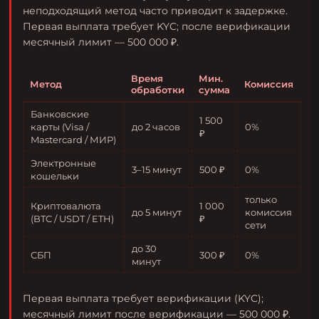
неподходящий метод часто приводит к задержке.
Первая выплата требует KYC; после верификации
месячный лимит — 500 000 ₽.
Время
Мин.
Метод
Комиссия
обработки
сумма
Банковские
1 500
карты (Visa /
до 2 часов
0%
₽
Mastercard / МИР)
Электронные
3–15 минут
500 ₽
0%
кошельки
только
Криптовалюта
1 000
до 5 минут
комиссия
(BTC / USDT / ETH)
₽
сети
до 30
СБП
300 ₽
0%
минут
Первая выплата требует верификации (KYC);
месячный лимит после верификации — 500 000 ₽.